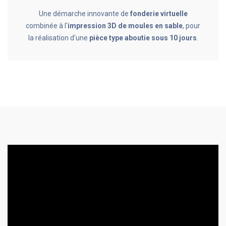
Une démarche innovante de
fonderie virtuelle
combinée à l'
impression 3D de moules en sable
, pour
la réalisation d'une
pièce type aboutie sous 10 jours
.